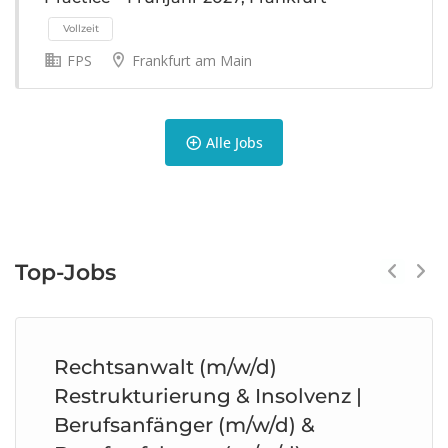
FPS
Frankfurt am Main
Vollzeit
Alle Jobs
Vollzeit
Top-Jobs
Previous
Next
Rechtsanwalt (m/w/d)
Restrukturierung & Insolvenz |
Berufsanfänger (m/w/d) &
Vollzeit