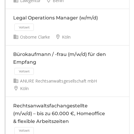
Lawgentur
Berlin
Legal Operations Manager (w/m/d)
Osborne Clarke
Köln
Vollzeit
Bürokaufmann / -frau (m/w/d) für den
Empfang
Vollzeit
ANURE Rechtsanwaltsgesellschaft mbH
Köln
Rechtsanwaltsfachangestellte
(m/w/d) – bis zu 60.000 €, Homeoffice
& flexible Arbeitszeiten
Vollzeit