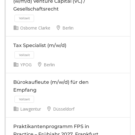
(w/m/d) Venture Capital (VC) /
Gesellschaftsrecht
Osborne Clarke
Berlin
Tax Specialist (m/w/d)
Vollzeit
YPOG
Berlin
Bürokaufleute (m/w/d) für den
Empfang
Lawgentur
Düsseldorf
Vollzeit
Praktikantenprogramm FPS in
Practice – Frühjahr 2027, Frankfurt