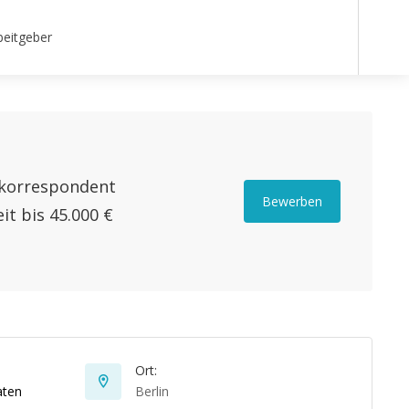
beitgeber
korrespondent
Bewerben
eit bis 45.000 €
Ort:
aten
Berlin