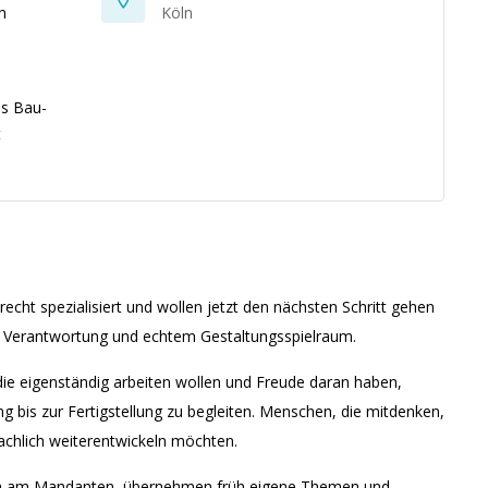
n
Köln
es Bau-
t
echt spezialisiert und wollen jetzt den nächsten Schritt gehen
r Verantwortung und echtem Gestaltungsspielraum.
die eigenständig arbeiten wollen und Freude daran haben,
bis zur Fertigstellung zu begleiten. Menschen, die mitdenken,
chlich weiterentwickeln möchten.
nah am Mandanten, übernehmen früh eigene Themen und