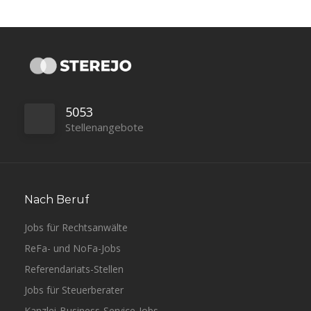
Hannover
Luther
Vollzeit
5053
Stellenangebote
Hamburg
Kliemt Arbeitsrecht
Teilzeit
Nach Beruf
Jobs für Rechtsanwälte
ReFa- und NoFa-Jobs
Referendariats-Stellen
Jobs für Steuerberater
Kanzlei-Business-Service-Jobs