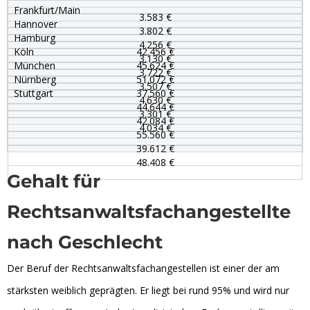
Frankfurt/Main
3.583 €
Hannover
3.802 €
Hamburg
4.256 €
Köln
42.456 €
3.130 €
München
45.624 €
3.722 €
Nürnberg
51.072 €
3.507 €
Stuttgart
37.560 €
4.630 €
44.644 €
3.301 €
42.084 €
4.034 €
55.560 €
39.612 €
48.408 €
Gehalt für
Rechtsanwaltsfachangestellte
nach Geschlecht
Der Beruf der Rechtsanwaltsfachangestellen ist einer der am
stärksten weiblich geprägten. Er liegt bei rund 95% und wird nur