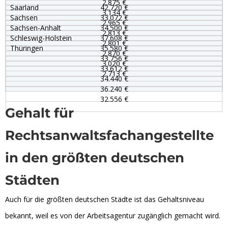
2.875 €
Saarland
42.720 €
3.134 €
Sachsen
33.072 €
2.965 €
Sachsen-Anhalt
34.500 €
2.813 €
Schleswig-Holstein
37.608 €
2.801 €
Thüringen
35.580 €
2.870 €
33.756 €
3.020 €
33.612 €
2.713 €
34.440 €
36.240 €
32.556 €
Gehalt für
Rechtsanwaltsfachangestellte
in den größten deutschen
Städten
Auch für die größten deutschen Städte ist das Gehaltsniveau
bekannt, weil es von der Arbeitsagentur zugänglich gemacht wird.