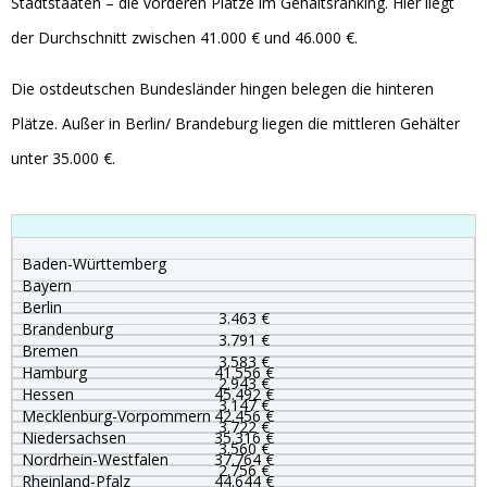
Stadtstaaten – die vorderen Plätze im Gehaltsranking. Hier liegt
der Durchschnitt zwischen 41.000 € und 46.000 €.
Die ostdeutschen Bundesländer hingen belegen die hinteren
Plätze. Außer in Berlin/ Brandeburg liegen die mittleren Gehälter
unter 35.000 €.
Baden-Württemberg
Bayern
Berlin
3.463 €
Brandenburg
3.791 €
Bremen
3.583 €
Hamburg
41.556 €
2.943 €
Hessen
45.492 €
3.147 €
Mecklenburg-Vorpommern
42.456 €
3.722 €
Niedersachsen
35.316 €
3.560 €
Nordrhein-Westfalen
37.764 €
2.756 €
Rheinland-Pfalz
44.644 €