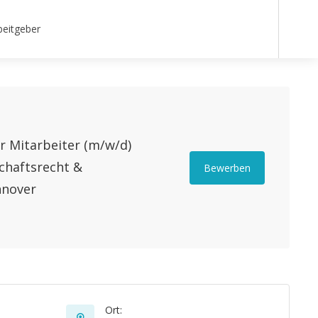
beitgeber
r Mitarbeiter (m/w/d)
schaftsrecht &
Bewerben
nnover
Ort: