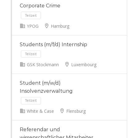
Corporate Crime
50 km
YPOG
Hamburg
Teilzeit
Students (m/f/d) Internship
GSK Stockmann
Luxembourg
Student (m/w/d)
Teilzeit
Insolvenzverwaltung
White & Case
Flensburg
Referendar und
wissenschaftlicher Mitarbeiter