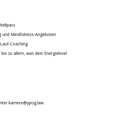
Wellpass
g und Mindfulness-Angeboten
 Lauf-Coaching
is zu allem, was dein Energielevel
nter karriere@ypog.law.