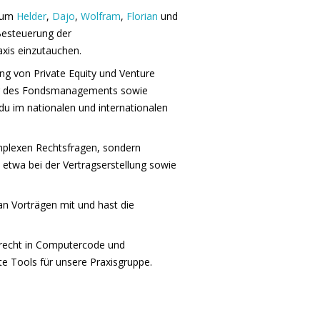
s um
Helder
,
Dajo
,
Wolfram
,
Florian
und
e Besteuerung der
xis einzutauchen.
ung von Private Equity und Venture
ung des Fondsmanagements sowie
u im nationalen und internationalen
omplexen Rechtsfragen, sondern
, etwa bei der Vertragserstellung sowie
an Vorträgen mit und hast die
rrecht in Computercode und
te Tools für unsere Praxisgruppe.