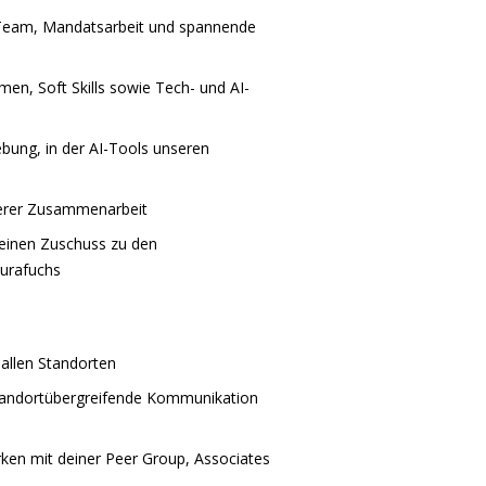
 Team, Mandatsarbeit und spannende
en, Soft Skills sowie Tech- und AI-
ebung, in der AI-Tools unseren
serer Zusammenarbeit
 einen Zuschuss zu den
Jurafuchs
allen Standorten
tandortübergreifende Kommunikation
en mit deiner Peer Group, Associates