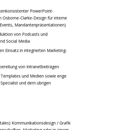
rkenkonsistenter PowerPoint-
im Osborne-Clarke-Design für interne
 Events, Mandantenpräsentationen)
oduktion von Podcasts und
und Social Media
n Einsatz in integrierten Marketing-
fbereitung von Intranetbeiträgen
s, Templates und Medien sowie enge
pecialist und dem übrigen
gitales) Kommunikationsdesign / Grafik
enschaften, Marketing oder in einem