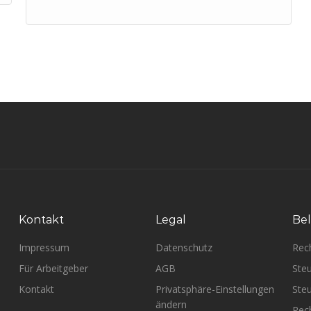
Kontakt
Legal
Bel
Impressum
Datenschutz
Rec
Für Arbeitgeber
AGB
Steu
Kontakt
Privatsphäre-Einstellungen
Steu
ändern
Rech