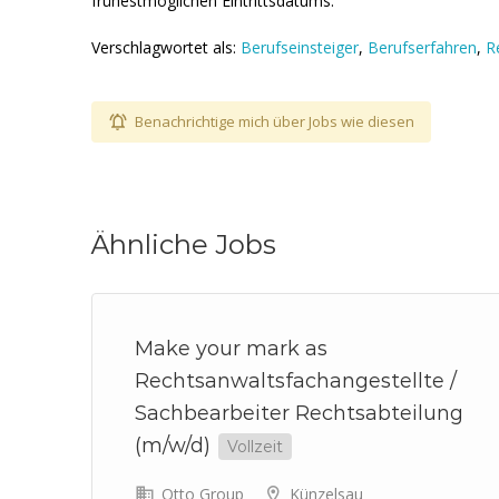
frühestmöglichen Eintrittsdatums.
Verschlagwortet als:
Berufseinsteiger
,
Berufserfahren
,
R
Benachrichtige mich über Jobs wie diesen
Ähnliche Jobs
d)
Make your mark as
eit
Rechtsanwaltsfachangestellte /
Sachbearbeiter Rechtsabteilung
(m/w/d)
Vollzeit
Otto Group
Künzelsau