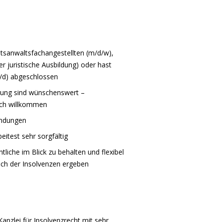
tsanwaltsfachangestellten (m/d/w),
r juristische Ausbildung) oder hast
/d) abgeschlossen
itung sind wünschenswert –
lich willkommen
endungen
eitest sehr sorgfältig
iche im Blick zu behalten und flexibel
eich der Insolvenzen ergeben
anzlei für Insolvenzrecht mit sehr