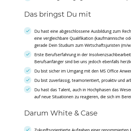
Das bringst Du mit
Du hast eine abgeschlossene Ausbildung zum Rech
eine vergleichbare Qualifikation (kaufmännische ode
gerade Dein Studium zum Wirtschaftsjuristen (m/w
Erste Berufserfahrung in der Insolvenzsachbearbe
Berufsanfänger sind bei uns jedoch ebenfalls herz
Du bist sicher im Umgang mit den MS Office Anw
Du bist zuverlässig, teamorientiert, proaktiv und arb
Du hast das Talent, auch in Hochphasen das Wesentl
auf neue Situationen zu reagieren, die sich im Ber
Darum White & Case
Zukunftsorientierte Aufgaben einer renommierten K