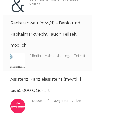
Rechtsanwalt (m/w/d) – Bank- und
Kapitalmarktrecht | auch Teilzeit
Frankfurt am Main
Bird & Bird
Vollzeit
möglich
Assistenz, Kanzleiassistenz (m/w/d) |
bis 60.000 € Gehalt
Berlin
Malmendier Legal
Tei