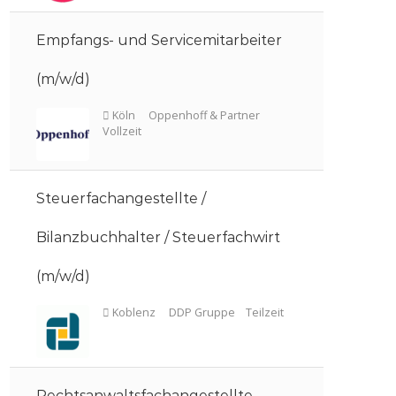
Empfangs- und Servicemitarbeiter
(m/w/d)
Düsseldorf
Lawgentur
Vollz
Steuerfachangestellte /
Bilanzbuchhalter / Steuerfachwirt
(m/w/d)
Köln
Oppenhoff & Partner
Vollzeit
Rechtsanwaltsfachangestellte