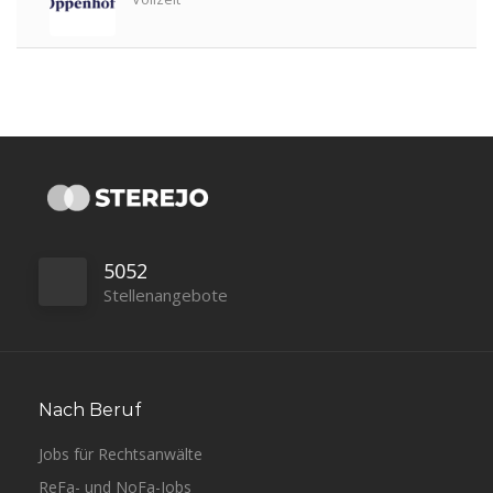
Düsseldorf
Luther
Vollzeit
5052
Stellenangebote
Hannover
Lawgentur
Vollzeit
Nach Beruf
Jobs für Rechtsanwälte
Berlin
White & Case
Vollzeit
ReFa- und NoFa-Jobs