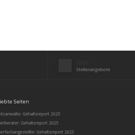
Bewerben
5260
Stellenangebote
iebte Seiten
htsanwälte: Gehaltsreport 2025
erberater: Gehaltsreport 2025
erfachangestellte: Gehaltsreport 2025