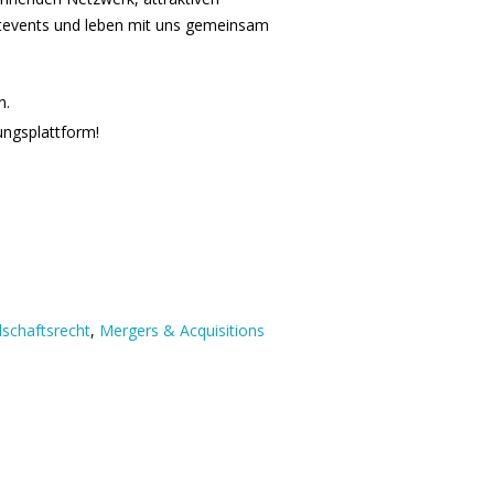
ortevents und leben mit uns gemeinsam
n.
ungsplattform!
lschaftsrecht
,
Mergers & Acquisitions