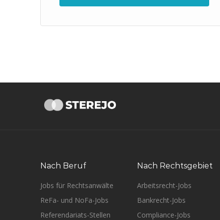
Nach Beruf
Nach Rechtsgebiet
Jobs für Rechtsanwälte
Arbeitsrecht-Jobs
ReFa- und NoFa-Jobs
Bankrecht-Jobs
Referendariats-Stellen
Compliance-Jobs