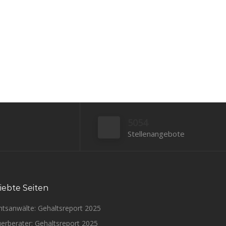
Bewerben
5054
Stellenangebote
iebte Seiten
htsanwälte: Gehaltsreport 2025
erberater: Gehaltsreport 2025