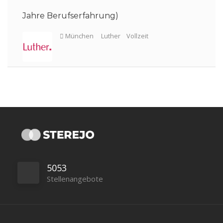
Frankfurt am Main
Norton Rose Fulbright
Jahre Berufserfahrung)
Vollzeit
Frankfurt
Norton Rose Fulbright
Vollzeit
5053
Stellenangebote
München
Luther
Vollzeit