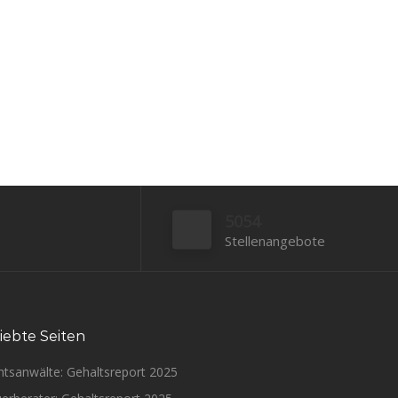
interessieren Themen wie...
Bewerben
5054
Stellenangebote
iebte Seiten
htsanwälte: Gehaltsreport 2025