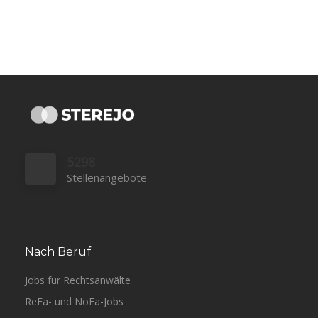
5298
Stellenangebote
Nach Beruf
Jobs für Rechtsanwälte
ReFa- und NoFa-Jobs