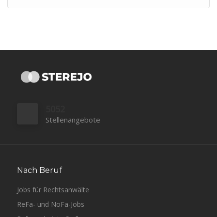
5052
Stellenangebote
Nach Beruf
Jobs für Rechtsanwälte
ReFa- und NoFa-Jobs