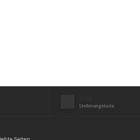
stete Spezialisierung Ihren Instinkt für
exzellente Arbeit schärft....
Bewerben
5053
Stellenangebote
iebte Seiten