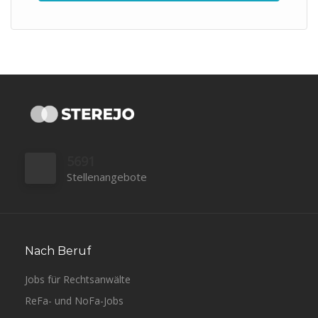
5691
Stellenangebote
Nach Beruf
Jobs für Rechtsanwälte
ReFa- und NoFa-Jobs