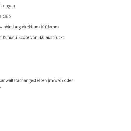
stungen
s Club
rsanbindung direkt am Ku’damm
nem Kununu-Score von 4,0 ausdrückt
sanwaltsfachangestellten (m/w/d) oder
.