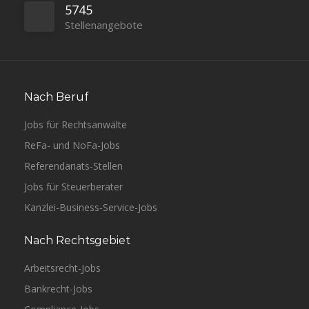
5745
München
Luther
Vollzeit
Stellenangebote
Nach Beruf
Jobs für Rechtsanwälte
ReFa- und NoFa-Jobs
Hamburg
YPOG
Vollzeit
Referendariats-Stellen
Jobs für Steuerberater
Kanzlei-Business-Service-Jobs
Nach Rechtsgebiet
München
Norton Rose Fulbright
Vollzeit
Arbeitsrecht-Jobs
Bankrecht-Jobs