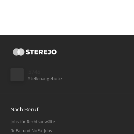
5745
Stellenangebote
Nach Beruf
Jobs für Rechtsanwälte
ReFa- und NoFa-Jobs