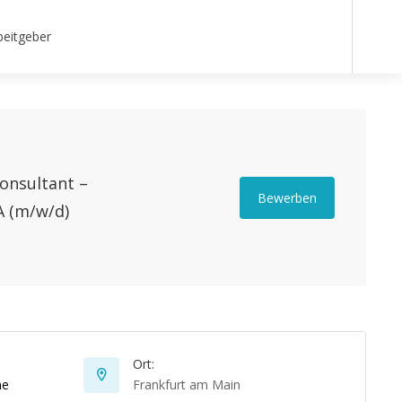
beitgeber
nsultant –
Bewerben
 (m/w/d)
Ort:
he
Frankfurt am Main