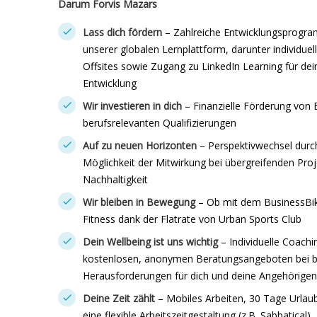
Darum Forvis Mazars
Lass dich fördern
– Zahlreiche Entwicklungsprogr
unserer globalen Lernplattform, darunter individue
Offsites sowie Zugang zu LinkedIn Learning für dei
Entwicklung
Wir investieren in dich
– Finanzielle Förderung von
berufsrelevanten Qualifizierungen
Auf zu neuen Horizonten
– Perspektivwechsel durc
Möglichkeit der Mitwirkung bei übergreifenden Pro
Nachhaltigkeit
Wir bleiben in Bewegung
– Ob mit dem BusinessBike
Fitness dank der Flatrate von Urban Sports Club
Dein Wellbeing ist uns wichtig
– Individuelle Coac
kostenlosen, anonymen Beratungsangeboten bei be
Herausforderungen für dich und deine Angehörigen
Deine Zeit zählt
– Mobiles Arbeiten, 30 Tage Urlau
eine flexible Arbeitszeitgestaltung (z.B. Sabbatical)