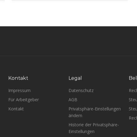
Kontakt
Legal
Bel
Impressum
Datenschutz
Rec
Für Arbeitgeber
AGB
Steu
Kontakt
Privatsphäre-Einstellungen
Steu
ändern
Rech
Historie der Privatsphäre-
Einstellungen