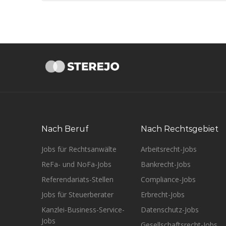
Nach Beruf
Nach Rechtsgebiet
Jobs für Rechtsanwälte
Arbeitsrecht-Jobs
ReFa- und NoFa-Jobs
Bankrecht-Jobs
Referendariats-Stellen
Compliance-Jobs
Jobs für Steuerberater
Erbrecht-Jobs
Kanzlei-Business-Service-
Datenschutz-Jobs
Jobs
Gesellschaftsrecht-Jobs