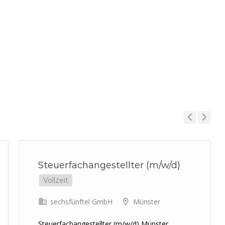
Previous
Next
Steuerfachangestellter (m/w/d)
Vollzeit
sechsfünftel GmbH
Münster
Steuerfachangestellter (m/w/d) Münster