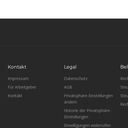
Kontakt
Legal
Bel
Impressum
Datenschutz
Rec
Für Arbeitgeber
AGB
Steu
Kontakt
Privatsphäre-Einstellungen
Steu
ändern
Rech
Historie der Privatsphäre-
Einstellungen
Einwilligungen widerrufen