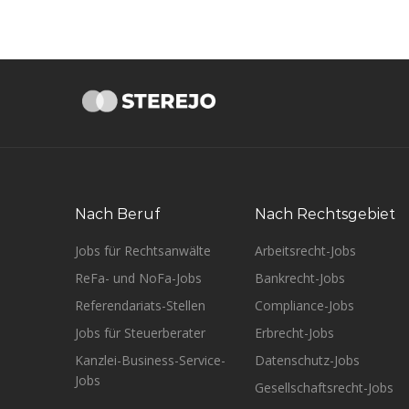
Nach Beruf
Nach Rechtsgebiet
Jobs für Rechtsanwälte
Arbeitsrecht-Jobs
ReFa- und NoFa-Jobs
Bankrecht-Jobs
Referendariats-Stellen
Compliance-Jobs
Jobs für Steuerberater
Erbrecht-Jobs
Kanzlei-Business-Service-
Datenschutz-Jobs
Jobs
Gesellschaftsrecht-Jobs