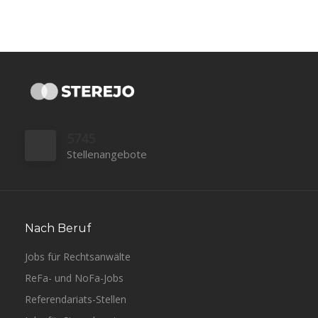
5745
Stellenangebote
Nach Beruf
Jobs für Rechtsanwälte
ReFa- und NoFa-Jobs
Referendariats-Stellen