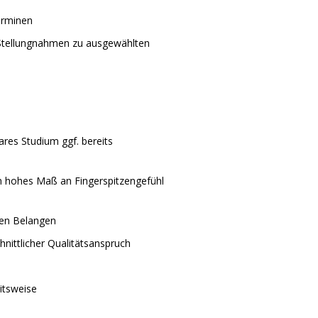
erminen
 Stellungnahmen zu ausgewählten
res Studium ggf. bereits
n hohes Maß an Fingerspitzengefühl
hen Belangen
nittlicher Qualitätsanspruch
itsweise