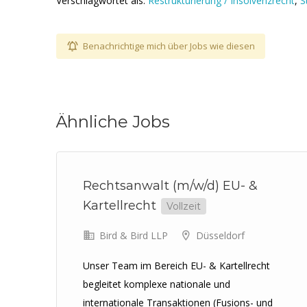
Verschlagwortet als:
Restrukturierung / Insolvenzrecht
,
S
Benachrichtige mich über Jobs wie diesen
Ähnliche Jobs
Rechtsanwalt (m/w/d) EU- &
n
Kartellrecht
Vollzeit
Bird & Bird LLP
Düsseldorf
Unser Team im Bereich EU- & Kartellrecht
begleitet komplexe nationale und
r
internationale Transaktionen (Fusions- und
 zu