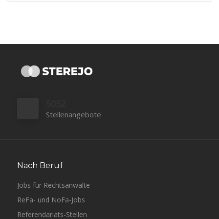
5052
Stellenangebote
Nach Beruf
Jobs für Rechtsanwälte
ReFa- und NoFa-Jobs
Referendariats-Stellen