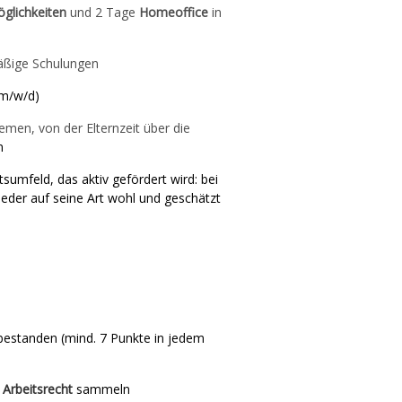
öglichkeiten
und 2 Tage
Homeoffice
in
äßige Schulungen
(m/w/d)
hemen, von der Elternzeit über die
n
sumfeld, das aktiv gefördert wird: bei
 jeder auf seine Art wohl und geschätzt
bestanden (mind. 7 Punkte in jedem
 Arbeitsrecht
sammeln