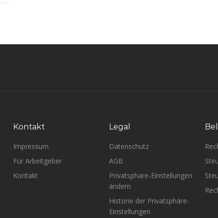
Kontakt
Legal
Bel
Impressum
Datenschutz
Rec
Für Arbeitgeber
AGB
Steu
Kontakt
Privatsphäre-Einstellungen
Steu
ändern
Rech
Historie der Privatsphäre-
Einstellungen