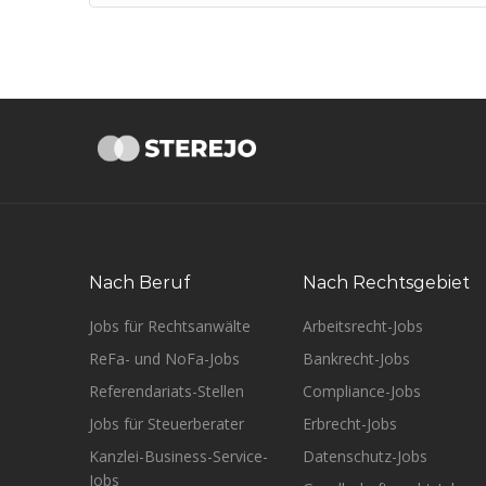
Nach Beruf
Nach Rechtsgebiet
Jobs für Rechtsanwälte
Arbeitsrecht-Jobs
ReFa- und NoFa-Jobs
Bankrecht-Jobs
Referendariats-Stellen
Compliance-Jobs
Jobs für Steuerberater
Erbrecht-Jobs
Kanzlei-Business-Service-
Datenschutz-Jobs
Jobs