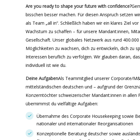
Are you ready to shape your future with confidence?
Gem
bisschen besser machen. Für diesen Anspruch setzen wir
als Team „all in“. Schließlich haben wir ein klares Ziel v
Wachstum zu schaffen – für unsere Mandant:innen, Mit
Gesellschaft. Unser globales Netzwerk aus rund 400.000 M
Möglichkeiten zu wachsen, dich zu entwickeln, dich zu sp
Interessen beruflich zu verfolgen. Wir glauben daran, das
individuell ist wie du.
Deine Aufgaben
Als Teammitglied unserer Corporate/M&A
mittelständischen deutschen und – aufgrund der Grenzn
Konzerntöchter schweizerischer Mandant:innen in allen 
übernimmst du vielfältige Aufgaben:
Übernahme des Corporate Housekeeping sowie Beg
nationaler und internationaler Reorganisationen
Konzeptionelle Beratung deutscher sowie ausländ