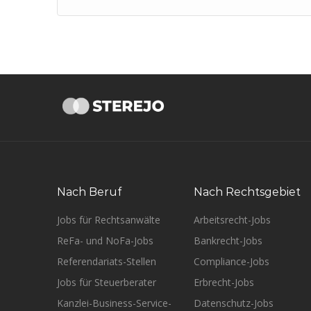
Nach Beruf
Nach Rechtsgebiet
Jobs für Rechtsanwälte
Arbeitsrecht-Jobs
ReFa- und NoFa-Jobs
Bankrecht-Jobs
Referendariats-Stellen
Compliance-Jobs
Jobs für Steuerberater
Erbrecht-Jobs
Kanzlei-Business-Service-
Datenschutz-Jobs