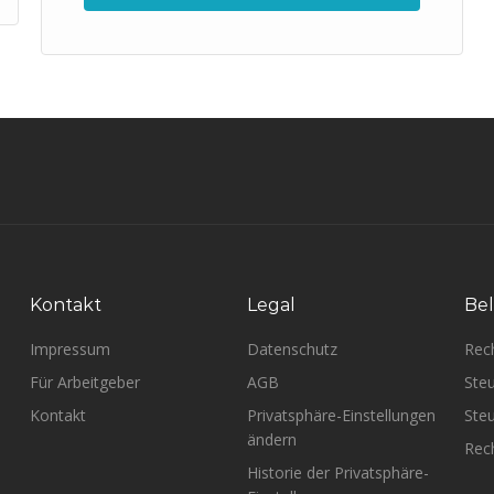
Kontakt
Legal
Bel
Impressum
Datenschutz
Rec
Für Arbeitgeber
AGB
Steu
Kontakt
Privatsphäre-Einstellungen
Steu
ändern
Rech
Historie der Privatsphäre-