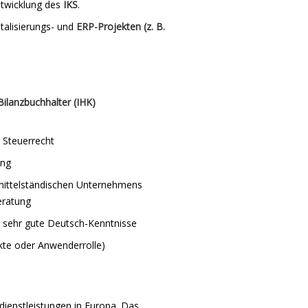
ntwicklung des
IKS
.
italisierungs- und
ERP-Projekten (z. B.
ilanzbuchhalter (IHK)
n Steuerrecht
ung
mittelständischen Unternehmens
eratung
ie sehr gute Deutsch-Kenntnisse
kte oder Anwenderrolle)
ienstleistungen in Europa. Das