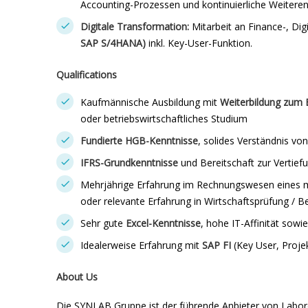
Accounting-Prozessen und kontinuierliche Weitere
Digitale Transformation:
Mitarbeit an Finance-, Dig
SAP S/4HANA)
inkl. Key-User-Funktion.
Qualifications
Kaufmännische Ausbildung mit
Weiterbildung zum B
oder betriebswirtschaftliches Studium
Fundierte HGB-Kenntnisse
, solides Verständnis vo
IFRS-Grundkenntnisse
und Bereitschaft zur Vertief
Mehrjährige Erfahrung im Rechnungswesen eines 
oder relevante Erfahrung in Wirtschaftsprüfung / B
Sehr gute
Excel-Kenntnisse
, hohe IT-Affinität sow
Idealerweise Erfahrung mit
SAP FI
(Key User, Proje
About Us
Die SYNLAB Gruppe ist der führende Anbieter von Labord