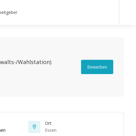
beitgeber
walts-/Wahlstation)
Bewerben
Ort:
hen
Essen