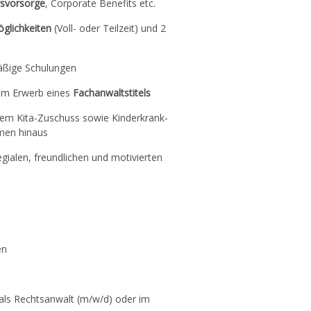
rsvorsorge
, Corporate Benefits etc.
öglichkeiten
(Voll- oder Teilzeit) und 2
äßige Schulungen
eim Erwerb eines
Fachanwaltstitels
inem Kita-Zuschuss sowie Kinderkrank-
hmen hinaus
legialen, freundlichen und motivierten
en
 (als Rechtsanwalt (m/w/d) oder im