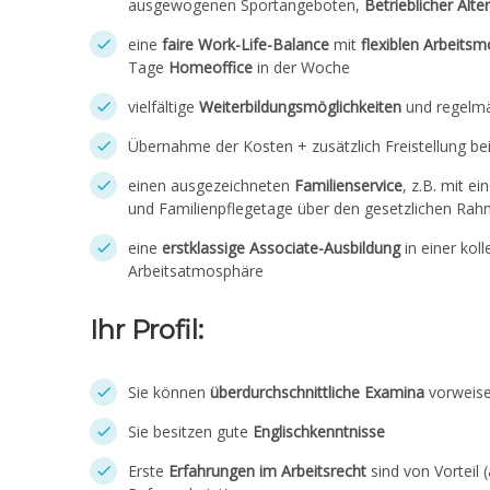
ausgewogenen Sportangeboten,
Betrieblicher Alte
eine
faire Work-Life-Balance
mit
flexiblen Arbeitsm
Tage
Homeoffice
in der Woche
vielfältige
Weiterbildungsmöglichkeiten
und regelm
Übernahme der Kosten + zusätzlich Freistellung b
einen ausgezeichneten
Familienservice
, z.B. mit e
und Familienpflegetage über den gesetzlichen Ra
eine
erstklassige Associate-Ausbildung
in einer kol
Arbeitsatmosphäre
Ihr Profil:
Sie können
überdurchschnittliche Examina
vorweis
Sie besitzen gute
Englischkenntnisse
Erste
Erfahrungen im Arbeitsrecht
sind von Vorteil