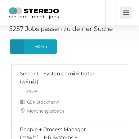
5257
Jobs
passen zu deiner Suche
Filtern
Senior IT-Systemadministrator
(w/m/d)
GSK Stockmann
Vollzeit
Mönchengladbach
People + Process Manager
(m/w/d) – HR Systems +