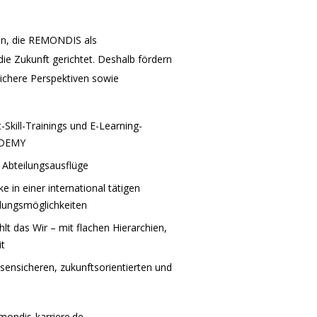
ken, die REMONDIS als
die Zukunft gerichtet. Deshalb fördern
ichere Perspektiven sowie
-Skill-Trainings und E-Learning-
CADEMY
Abteilungsausflüge
 in einer international tätigen
lungsmöglichkeiten
lt das Wir – mit flachen Hierarchien,
t
risensicheren, zukunftsorientierten und
mondis-karriere.de.