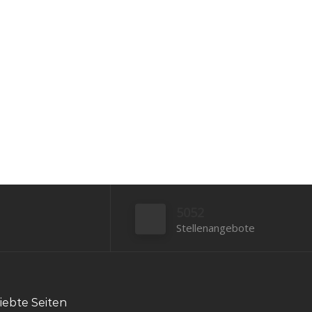
5052
Stellenangebote
iebte Seiten