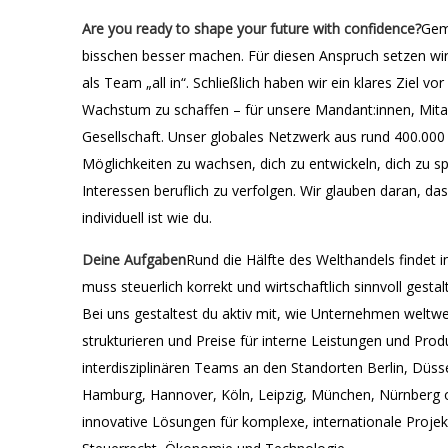
Are you ready to shape your future with confidence?
Gem
bisschen besser machen. Für diesen Anspruch setzen wir
als Team „all in“. Schließlich haben wir ein klares Ziel v
Wachstum zu schaffen – für unsere Mandant:innen, Mit
Gesellschaft. Unser globales Netzwerk aus rund 400.000 M
Möglichkeiten zu wachsen, dich zu entwickeln, dich zu sp
Interessen beruflich zu verfolgen. Wir glauben daran, das
individuell ist wie du.
Deine Aufgaben
Rund die Hälfte des Welthandels findet 
muss steuerlich korrekt und wirtschaftlich sinnvoll gestalt
Bei uns gestaltest du aktiv mit, wie Unternehmen weltw
strukturieren und Preise für interne Leistungen und Produ
interdisziplinären Teams an den Standorten Berlin, Düsse
Hamburg, Hannover, Köln, Leipzig, München, Nürnberg od
innovative Lösungen für komplexe, internationale Projekt