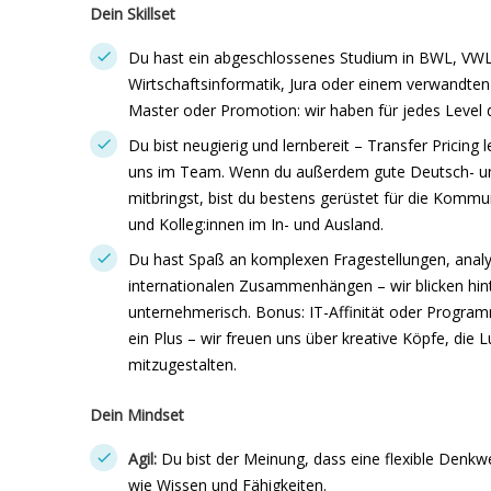
Dein Skillset
Du hast ein abgeschlossenes Studium in BWL, VWL
Wirtschaftsinformatik, Jura oder einem verwandten
Master oder Promotion: wir haben für jedes Level
Du bist neugierig und lernbereit – Transfer Pricing 
uns im Team. Wenn du außerdem gute Deutsch- und
mitbringst, bist du bestens gerüstet für die Komm
und Kolleg:innen im In- und Ausland.
Du hast Spaß an komplexen Fragestellungen, anal
internationalen Zusammenhängen – wir blicken hin
unternehmerisch. Bonus: IT-Affinität oder Program
ein Plus – wir freuen uns über kreative Köpfe, die
mitzugestalten.
Dein Mindset
Agil:
Du bist der Meinung, dass eine flexible Denkwe
wie Wissen und Fähigkeiten.