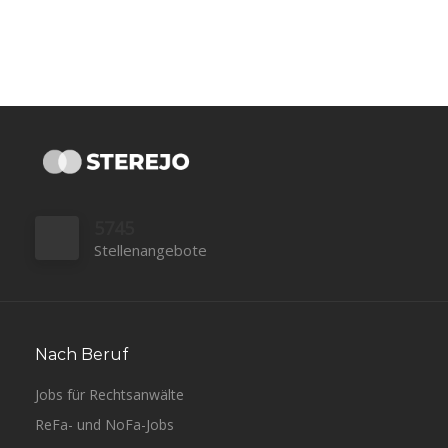
5745
Stellenangebote
Nach Beruf
Jobs für Rechtsanwälte
ReFa- und NoFa-Jobs