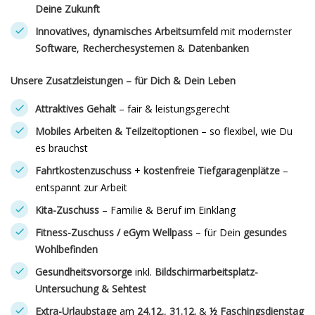
Deine Zukunft
Innovatives, dynamisches Arbeitsumfeld
mit modernster
Software
,
Recherchesystemen
&
Datenbanken
Unsere Zusatzleistungen – für Dich & Dein Leben
Attraktives Gehalt
– fair & leistungsgerecht
Mobiles Arbeiten & Teilzeitoptionen
– so flexibel, wie Du
es brauchst
Fahrtkostenzuschuss
+
kostenfreie Tiefgaragenplätze
–
entspannt zur Arbeit
Kita-Zuschuss
– Familie & Beruf im Einklang
Fitness-Zuschuss / eGym Wellpass
– für Dein
gesundes
Wohlbefinden
Gesundheitsvorsorge
inkl.
Bildschirmarbeitsplatz-
Untersuchung & Sehtest
Extra-Urlaubstage
am
24.12.
,
31.12.
&
½ Faschingsdienstag