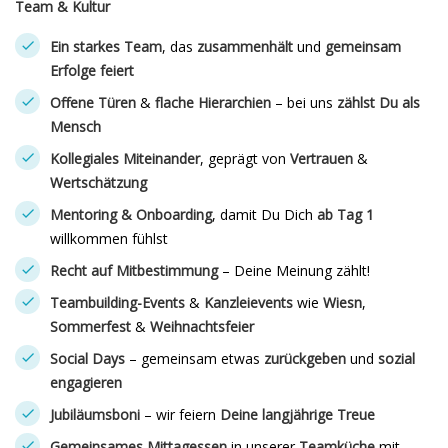
Team & Kultur
Ein starkes Team
, das
zusammenhält
und
gemeinsam
Erfolge feiert
Offene Türen
&
flache Hierarchien
– bei uns
zählst Du als
Mensch
Kollegiales Miteinander
, geprägt von
Vertrauen
&
Wertschätzung
Mentoring & Onboarding
, damit Du Dich
ab Tag 1
willkommen fühlst
Recht auf Mitbestimmung
– Deine Meinung zählt!
Teambuilding-Events
&
Kanzleievents
wie
Wiesn
,
Sommerfest
&
Weihnachtsfeier
Social Days
– gemeinsam etwas
zurückgeben
und
sozial
engagieren
Jubiläumsboni
– wir feiern
Deine langjährige Treue
Gemeinsames Mittagessen
in unserer
Teamküche
mit