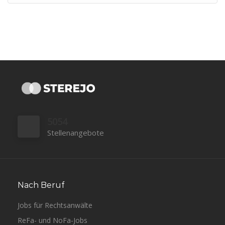
5054
Stellenangebote
Nach Beruf
Jobs für Rechtsanwälte
ReFa- und NoFa-Jobs