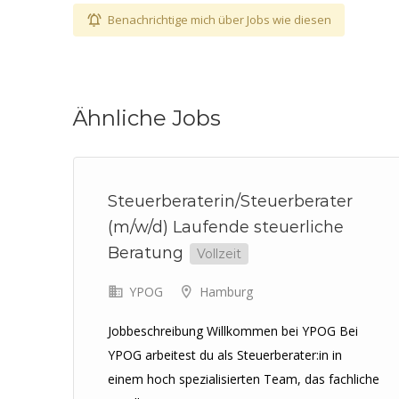
Benachrichtige mich über Jobs wie diesen
Ähnliche Jobs
Steuerberaterin/Steuerberater
t
(m/w/d) Laufende steuerliche
Beratung
Vollzeit
lei
YPOG
Hamburg
0%
Jobbeschreibung Willkommen bei YPOG Bei
YPOG arbeitest du als Steuerberater:in in
einem hoch spezialisierten Team, das fachliche