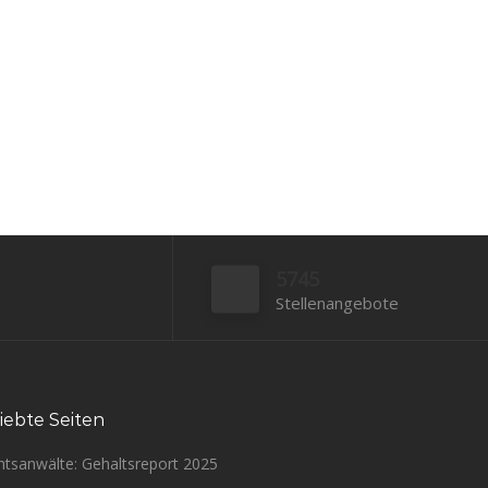
5745
Stellenangebote
iebte Seiten
htsanwälte: Gehaltsreport 2025