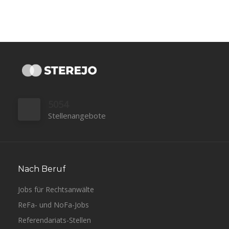
5054
Stellenangebote
Nach Beruf
Jobs für Rechtsanwälte
ReFa- und NoFa-Jobs
Referendariats-Stellen