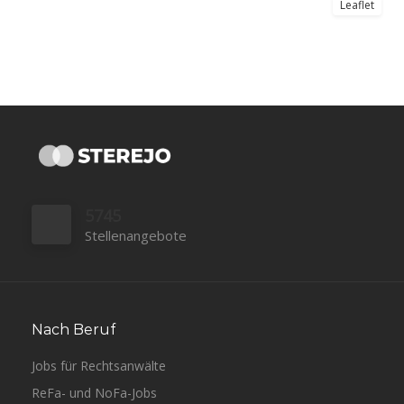
Leaflet
5745
Stellenangebote
Nach Beruf
Jobs für Rechtsanwälte
ReFa- und NoFa-Jobs