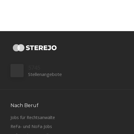
5745
Stellenangebote
Nach Beruf
Jobs für Rechtsanwälte
ReFa- und NoFa-Jobs