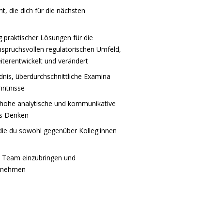
t, die dich für die nächsten
 praktischer Lösungen für die
nspruchsvollen regulatorischen Umfeld,
terentwickelt und verändert
ndnis, überdurchschnittliche Examina
nntnisse
t, hohe analytische und kommunikative
es Denken
e du sowohl gegenüber Kolleg:innen
es Team einzubringen und
ernehmen