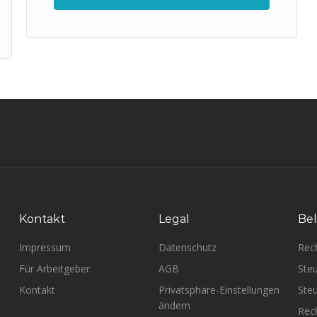
Kontakt
Legal
Bel
Impressum
Datenschutz
Rec
Für Arbeitgeber
AGB
Steu
Kontakt
Privatsphäre-Einstellungen
Steu
ändern
Rech