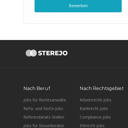
Bewerben
Nach Beruf
Nach Rechtsgebiet
Jobs für Rechtsanwälte
Arbeitsrecht-Jobs
ReFa- und NoFa-Jobs
Bankrecht-Jobs
Referendariats-Stellen
Compliance-Jobs
Jobs für Steuerberater
Erbrecht-Jobs