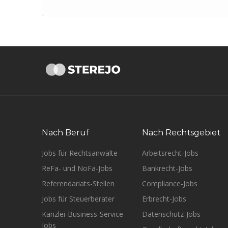
Nach Beruf
Nach Rechtsgebiet
Jobs für Rechtsanwälte
Arbeitsrecht-Jobs
ReFa- und NoFa-Jobs
Bankrecht-Jobs
Referendariats-Stellen
Compliance-Jobs
Jobs für Steuerberater
Erbrecht-Jobs
Kanzlei-Business-Service-
Datenschutz-Jobs
Jobs