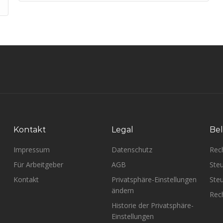
Kontakt
Legal
Bel
Impressum
Datenschutz
Rec
Für Arbeitgeber
AGB
Steu
Kontakt
Privatsphäre-Einstellungen
Steu
ändern
Rech
Historie der Privatsphäre-
Einstellungen