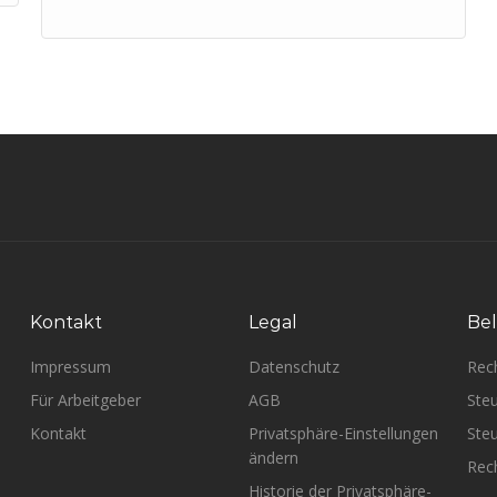
Kontakt
Legal
Bel
Impressum
Datenschutz
Rec
Für Arbeitgeber
AGB
Steu
Kontakt
Privatsphäre-Einstellungen
Steu
ändern
Rech
Historie der Privatsphäre-