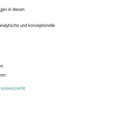
ngen in diesen
nalytische und konzeptionelle
en
amm
Insolvenzrecht