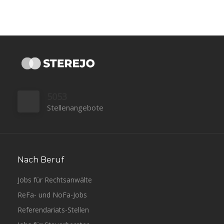
5053
Stellenangebote
Nach Beruf
Jobs für Rechtsanwälte
ReFa- und NoFa-Jobs
Referendariats-Stellen